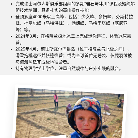
完成瑞士阿尔卑斯俱乐部组织的多期“岩石与冰川”课程及短绳攀
爬技术培训，具备扎实的高山操作技能。
登顶多座4000米以上高峰，包括：少女峰、多姆峰、芬斯特拉
峰、杜富尔峰（马特洪峰）、勃朗峰、马格里塔峰（塞尼亚
峰）等。
2024年3月：在格陵兰极地冰盖上完成迷你远征，体验冰原露
营。
2025年4月：前往斯瓦尔巴群岛（位于格陵兰与北极之间），
滑雪拖橇远征并帐篷宿营；或为全球首位无睡袋、仅凭羽绒被
与海滩睡垫完成极地宿营者。
持有物理学学士学位，注重自然规律与户外实践的融合。