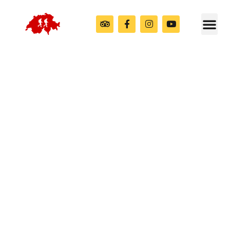
Bijuteriile neștiute ale
Alpilor Elvețieni
Alpii Elvețieni cum nu i-ai mai văzut niciodată
Călătorești cu impact: 20% din profit ajută copiii
defavorizați