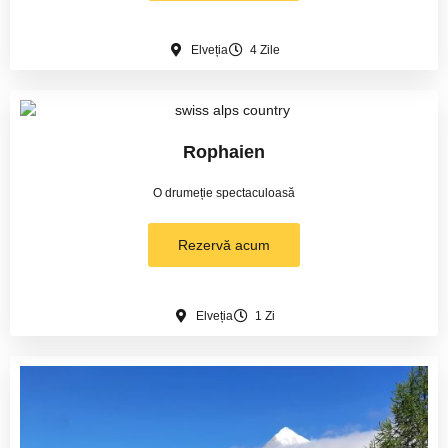
Elveția
4 Zile
Rophaien
O drumeție spectaculoasă
Rezervă acum
Elveția
1 Zi