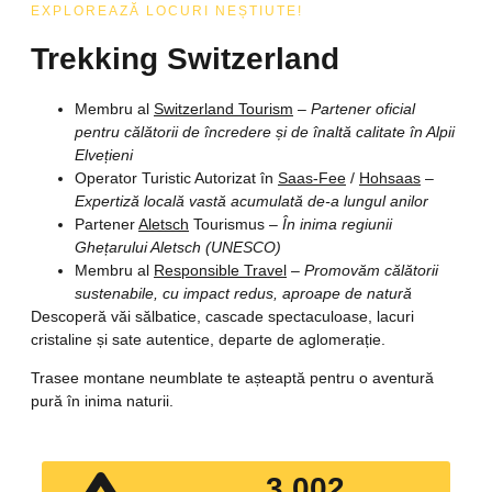
EXPLOREAZĂ LOCURI NEȘTIUTE!
Trekking Switzerland
Membru al
Switzerland Tourism
–
Partener oficial
pentru călătorii de încredere și de înaltă calitate în Alpii
Elvețieni
Operator Turistic Autorizat în
Saas-Fee
/
Hohsaas
–
Expertiză locală vastă acumulată de-a lungul anilor
Partener
Aletsch
Tourismus –
În inima regiunii
Ghețarului Aletsch (UNESCO)
Membru al
Responsible Travel
–
Promovăm călătorii
sustenabile, cu impact redus, aproape de natură
Descoperă văi sălbatice, cascade spectaculoase, lacuri
cristaline și sate autentice, departe de aglomerație.
Trasee montane neumblate te așteaptă pentru o aventură
pură în inima naturii.
3,500