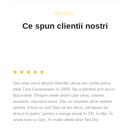
RECENZII
Ce spun clientii nostri
Gec este omuĺ altruist datorită căruia am vizitat prima
dată Țara Cantoanelor în 2005. Ne-a plimbat prin locuri
fascinante. Despre unele știam câte ceva, citisem,
auzisem, văzusem poze. Dar nu visasem să le vedem
aievea. A fost un șoc! Așa că am decis „să facem pe
dracul în patru” pentru a merge anual în CH, în Alpi. În
unele ture cu Gec, în multe altele doar Noi Doi.