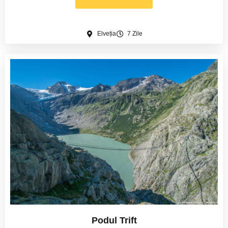
Elveția
7 Zile
Podul Trift