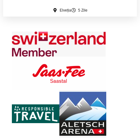
Elveția
5 Zile