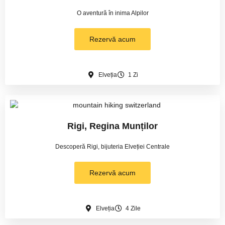
O aventură în inima Alpilor
Rezervă acum
Elveția
1 Zi
Rigi, Regina Munților
Descoperă Rigi, bijuteria Elveției Centrale
Rezervă acum
Elveția
4 Zile