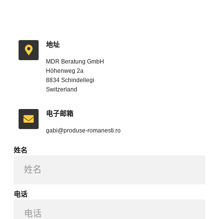
地址
MDR Beratung GmbH
Höhenweg 2a
8834 Schindellegi
Switzerland
电子邮箱
gabi@produse-romanesti.ro
姓名
电话