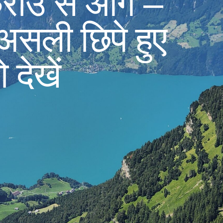
्राउ से आगे –
 असली छिपे हुए
ो देखें