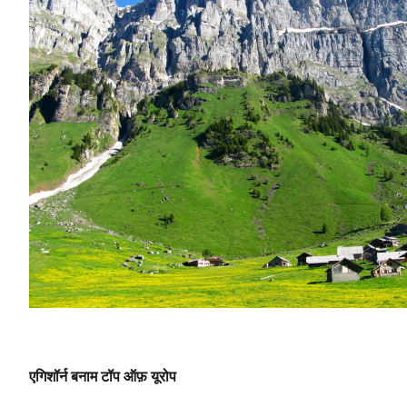
एगिशॉर्न बनाम टॉप ऑफ़ यूरोप